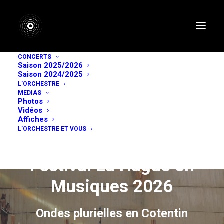
CONCERTS
Saison 2025/2026
Saison 2024/2025
L’ORCHESTRE
MEDIAS
Photos
Vidéos
Affiches
L’ORCHESTRE ET VOUS
Festival La Hague en
Musiques 2026
Ondes plurielles en Cotentin