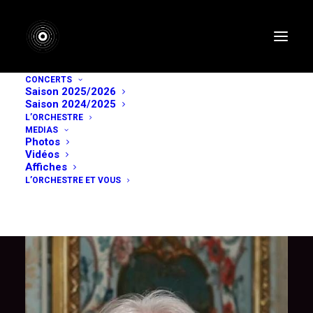
CONCERTS
Saison 2025/2026
Rencontre avec
Saison 2024/2025
L’ORCHESTRE
MEDIAS
Dominique Brême
Photos
Vidéos
Affiches
Directeur du musée du Domaine départemental de
L’ORCHESTRE ET VOUS
Sceaux