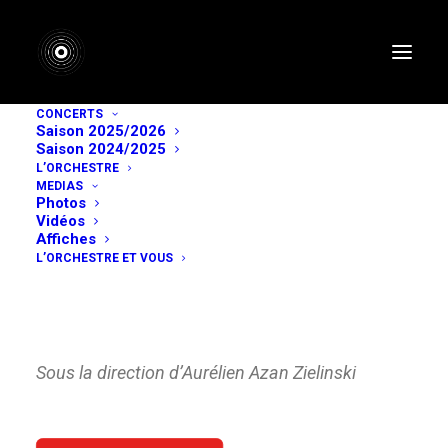
CONCERTS
Saison 2025/2026
Saison 2024/2025
Saison 2022/2023
L’ORCHESTRE
MEDIAS
Sortilèges & Magie
Photos
Vidéos
Affiches
L’ORCHESTRE ET VOUS
Paul Dukas
–
L’Apprenti sorcier
Hector Berlioz
–
Symphonie fantastique
Sous la direction d’Aurélien Azan Zielinski