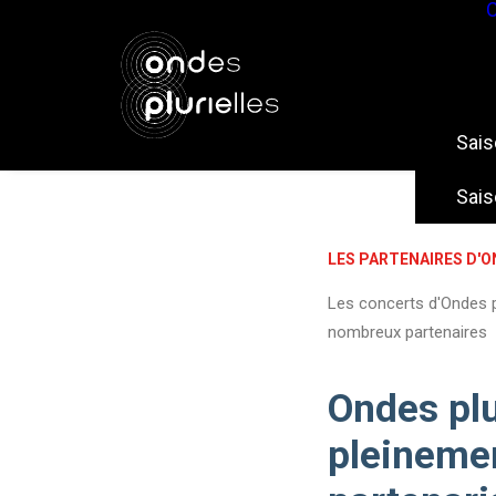
Sai
Sai
LES PARTENAIRES D'O
Les concerts d'Ondes 
nombreux partenaires
Ondes plur
pleinemen